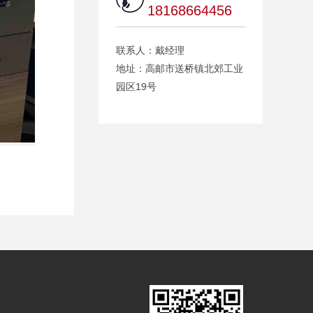
18168664456
联系人：戴经理
地址：高邮市送桥镇北郊工业
园区19号