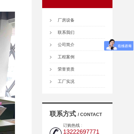
厂房设备
联系我们
公司简介
工程案例
荣誉资质
工厂实况
联系方式
/ CONTACT
订购热线 :
13222697771