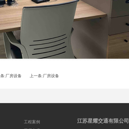
条:厂房设备
上一条:厂房设备
江苏星耀交通有限公司
工程案例