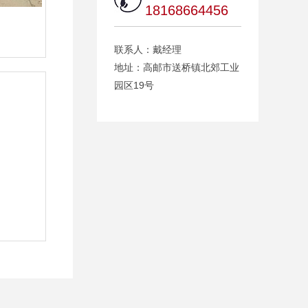
18168664456
联系人：戴经理
地址：高邮市送桥镇北郊工业
园区19号