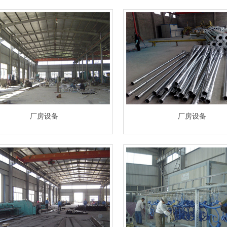
厂房设备
厂房设备