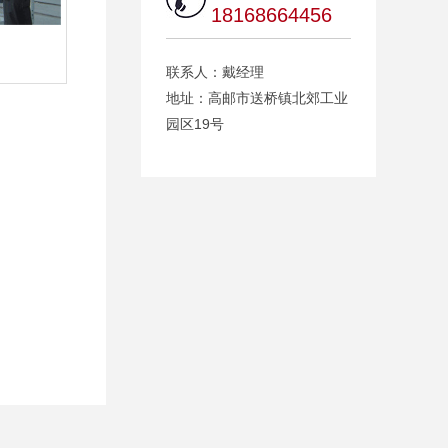
18168664456
联系人：戴经理
地址：高邮市送桥镇北郊工业
园区19号