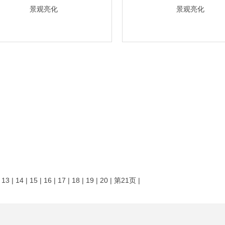
景观亮化
景观亮化
|
13
|
14
|
15
|
16
|
17
|
18
|
19
|
20
|
第21页
|